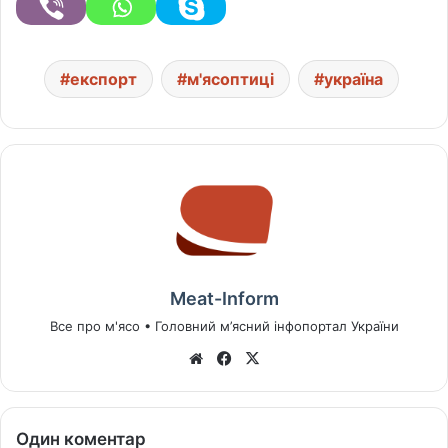
експорт
м'ясоптиці
україна
Meat-Inform
Все про м'ясо • Головний м’ясний інфопортал України
We
Fa
X
bsi
ce
te
bo
ok
Один коментар