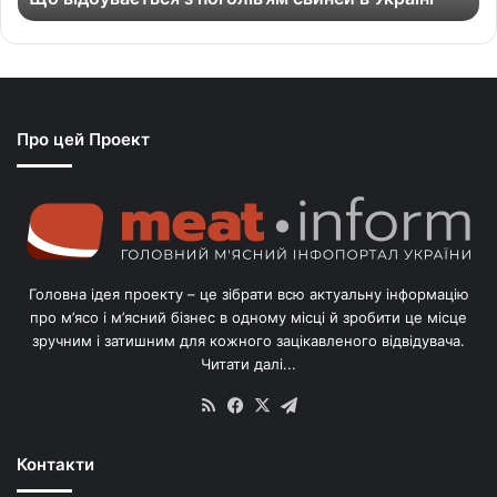
т
ь
с
я
з
Про цей Проект
п
о
г
о
л
і
в
Головна ідея проекту – це зібрати всю актуальну інформацію
’
про м’ясо і м’ясний бізнес в одному місці й зробити це місце
я
зручним і затишним для кожного зацікавленого відвідувача.
м
Читати далі...
с
в
RSS
Facebook
X
Telegram
и
н
Контакти
е
й