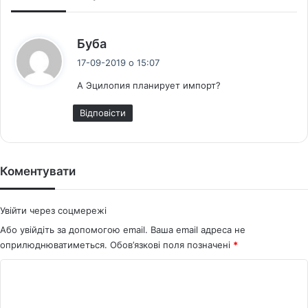
с
Буба
к
17-09-2019 о 15:07
а
А Эцилопия планирует импорт?
з
а
Відповіcти
в
:
Коментувати
Увійти через соцмережі
Або увійдіть за допомогою email. Ваша email адреса не
оприлюднюватиметься.
Обов’язкові поля позначені
*
К
о