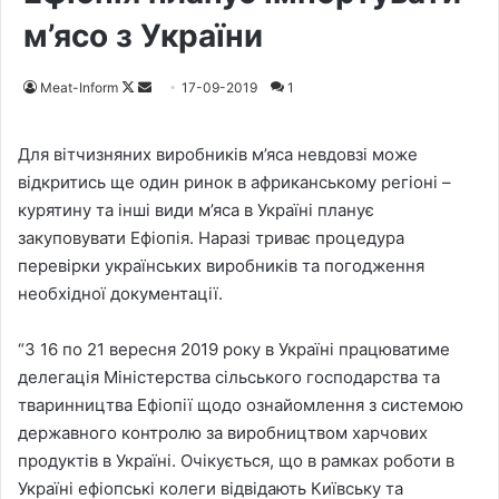
м’ясо з України
Meat-Inform
F
S
17-09-2019
1
o
e
l
n
Для вітчизняних виробників м’яса невдовзі може
l
d
відкритись ще один ринок в африканському регіоні –
o
a
курятину та інші види м’яса в Україні планує
w
n
закуповувати Ефіопія. Наразі триває процедура
o
e
перевірки українських виробників та погодження
n
m
необхідної документації.
X
a
i
“З 16 по 21 вересня 2019 року в Україні працюватиме
l
делегація Міністерства сільського господарства та
тваринництва Ефіопії щодо ознайомлення з системою
державного контролю за виробництвом харчових
продуктів в Україні. Очікується, що в рамках роботи в
Україні ефіопські колеги відвідають Київську та