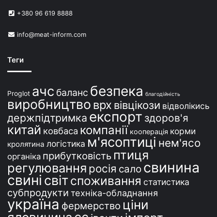
в
+380 96 619 8888
У
к
info@meat-inform.com
р
а
ї
Теги
н
і
безпека
ачс
баланс
Proglot
благодійність
виробництво
врх
вівцікози
відволікись
експорт
держпідтримка
здоров'я
китай
компанії
ковбаса
корми
кооперація
м'ясоптиці
нем'ясо
логістика
кролятина
птиця
прибутковість
органіка
свинина
регулювання
росія
сало
свині
світ
споживання
статистика
субпродукти
техніка-обладнання
україна
ціни
фермерство