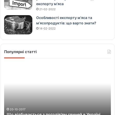
експорту м’яса
21-02-2022
Особливості експорту м’яса та
м’ясопродуктів: що варто знати?
14-02-2022
Популярні статті
Щ
о
в
і
д
б
у
в
а
20-10-2017
Що відбувається з поголів’ям свиней в Україні
є