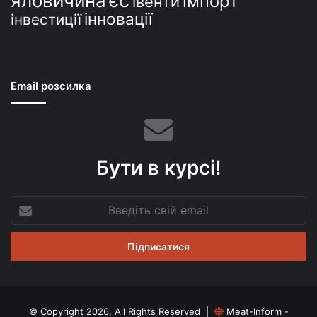
єс
яловичина
імпорт
івенти
інновації
інвестиції
Email розсилка
Бути в курсі!
Введіть
свій
email
© Copyright 2026, All Rights Reserved |
Meat-Inform -