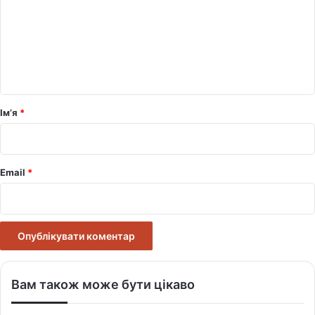
м
е
н
т
а
р
Ім’я
*
*
Email
*
Вам також може бути цікаво