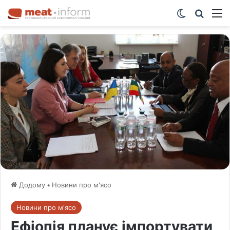
Switch ski
Шукат
М
Додому
•
Новини про м'ясо
Новини про м'ясо
Ефіопія планує імпортувати