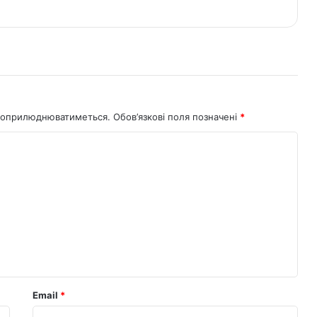
не оприлюднюватиметься.
Обов’язкові поля позначені
*
Email
*