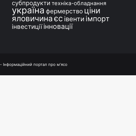
субпродукти
техніка-обладнання
україна
ціни
фермерство
єс
яловичина
імпорт
івенти
інновації
інвестиції
 - Інформаційний портал про м'ясо