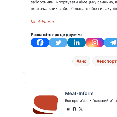
заборонили імпортувати німецьку свинину, а
постачальників або збільшать обсяги закупів
Meat-Inform
Розкажіть про це друзям:
ачс
експорт
Meat-Inform
Все про м'ясо • Головний м’яс
We
Fa
X
bsi
ce