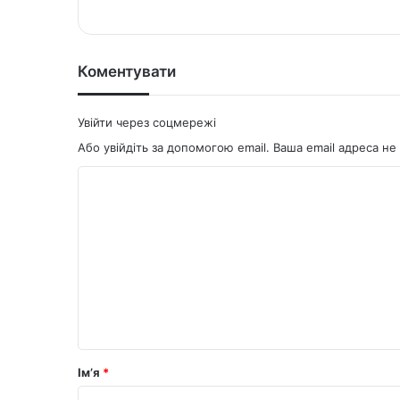
te
bo
ok
Коментувати
Увійти через соцмережі
Або увійдіть за допомогою email. Ваша email адреса 
К
о
м
е
н
т
а
р
Ім’я
*
*