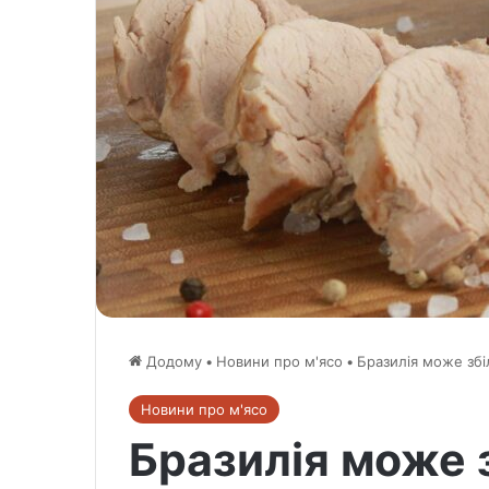
Додому
•
Новини про м'ясо
•
Бразилія може збі
Новини про м'ясо
Бразилія може 