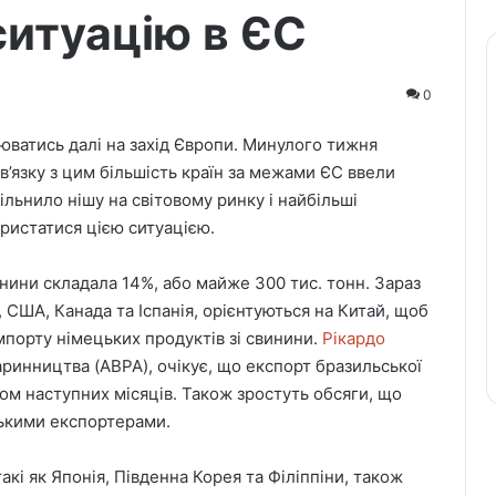
ситуацію в ЄС
0
ватись далі на захід Європи. Минулого тижня
в’язку з цим більшість країн за межами ЄС ввели
ільнило нішу на світовому ринку і найбільші
ристатися цією ситуацією.
нини складала 14%, або майже 300 тис. тонн. Зараз
, США, Канада та Іспанія, орієнтуються на Китай, щоб
мпорту німецьких продуктів зі свинини.
Рікардо
аринництва (ABPA), очікує, що експорт бразильської
ом наступних місяців. Також зростуть обсяги, що
ькими експортерами.
такі як Японія, Південна Корея та Філіппіни, також