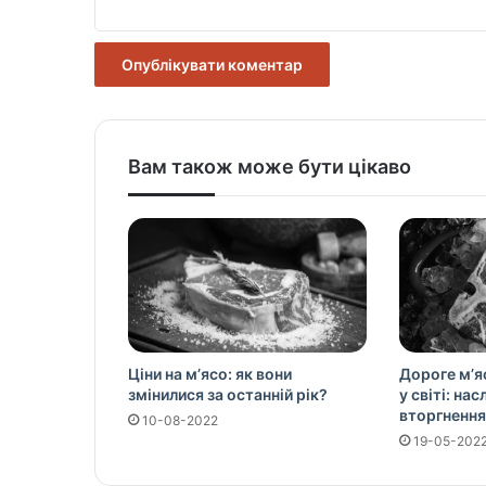
Вам також може бути цікаво
Ціни на м’ясо: як вони
Дороге м’я
змінилися за останній рік?
у світі: на
вторгнення
10-08-2022
19-05-202