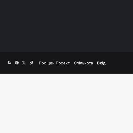
RSS
Facebook
X
Telegram
Про цей Проект
Спільнота
Вхід