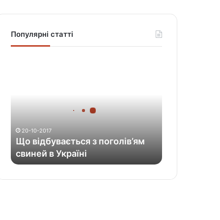
Популярні статті
Щ
о
в
і
д
б
у
20-10-2017
в
Що відбувається з поголів’ям
а
свиней в Україні
є
т
ь
с
я
з
п