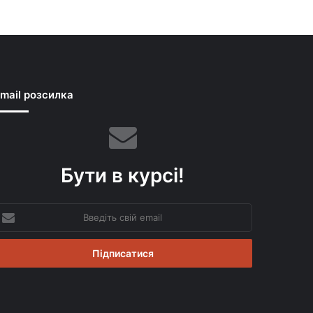
mail розсилка
Бути в курсі!
ведіть
вій
mail