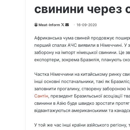
свинини через 
Meat-Inform
F
S
16-09-2020
o
e
Африканська чума свиней продовжує поширю
l
n
перший спалах АЧС виявили в Німеччині. У з
l
d
заборону на імпорт німецької свинини. Це зв
o
a
експортери, зокрема Бразилія, планують ско
w
n
o
e
Частка Німеччини на китайському ринку сви
n
m
X
a
інші основні постачальники, такі як Бразиліс
i
заповнити прогалину, створену забороною і
l
Сантін
, президент Бразильської асоціації тв
свинини в Азію буде швидко зростати протяг
відвантажуються американськими та канадс
У той же час інші країни азійського регіону, 