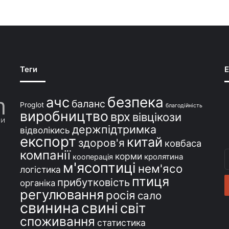
Теги
E
безпека
ачс
баланс
Proglot
благодійність
виробництво
врх
вівцікози
держпідтримка
відволікись
експорт
китай
здоров'я
ковбаса
компанії
В
корми
кролятина
кооперація
м'ясоптиці
с
нем'ясо
логістика
e
птиця
прибутковість
органіка
регулювання
росія
сало
свинина
свині
світ
споживання
статистика