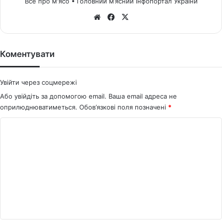
Все про м'ясо • Головний м’ясний інфопортал України
We
Fa
X
bsi
ce
te
bo
ok
Коментувати
Увійти через соцмережі
Або увійдіть за допомогою email. Ваша email адреса не
оприлюднюватиметься.
Обов’язкові поля позначені
*
К
о
м
е
н
т
а