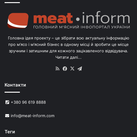
о
г
о
л
і
в
Головна ідея проекту – це зібрати всю актуальну інформацію
’
про м’ясо і м’ясний бізнес в одному місці й зробити це місце
я
зручним і затишним для кожного зацікавленого відвідувача.
м
Читати далі...
с
в
RSS
Facebook
X
Telegram
и
н
Контакти
е
й
в
+380 96 619 8888
У
к
info@meat-inform.com
р
а
ї
Теги
н