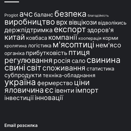
і
безпека
ачс
баланс
Proglot
благодійність
виробництво
врх
вівцікози
відволікись
експорт
держпідтримка
здоров'я
китай
компанії
ковбаса
корми
кооперація
м'ясоптиці
нем'ясо
логістика
кролятина
птиця
прибутковість
органіка
свинина
регулювання
росія
сало
свині
світ
споживання
статистика
субпродукти
техніка-обладнання
україна
ціни
фермерство
єс
яловичина
імпорт
івенти
інновації
інвестиції
Email розсилка