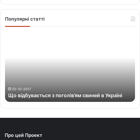
Популярні статті
Щ
о
в
і
д
б
у
в
а
20-10-2017
Що відбувається з поголів’ям свиней в Україні
є
т
ь
с
я
з
Про цей Проект
п