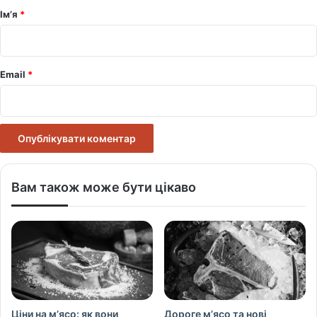
р
Ім’я
*
*
Email
*
Вам також може бути цікаво
Ціни на м’ясо: як вони
Дороге м’ясо та нові