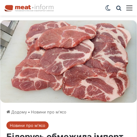
Switch ski
Шукат
М
Додому
•
Новини про м'ясо
Новини про м'ясо
Білорусь обмежила імпорт