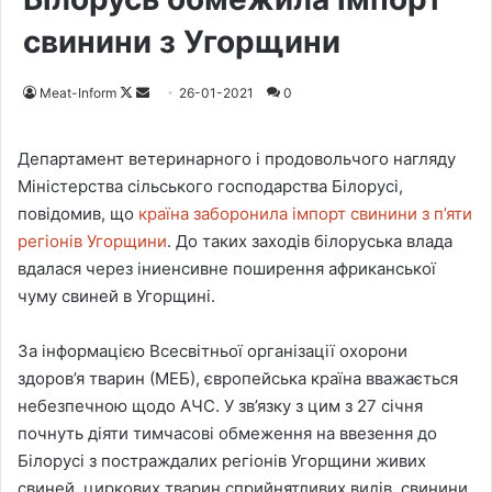
свинини з Угорщини
Meat-Inform
F
S
26-01-2021
0
o
e
l
n
Департамент ветеринарного і продовольчого нагляду
l
d
Міністерства сільського господарства Білорусі,
o
a
повідомив, що
країна заборонила імпорт свинини з п’яти
w
n
регіонів Угорщини
. До таких заходів білоруська влада
o
e
вдалася через іниенсивне поширення африканської
n
m
чуму свиней в Угорщині.
X
a
i
За інформацією Всесвітньої організації охорони
l
здоров’я тварин (МЕБ), європейська країна вважається
небезпечною щодо АЧС. У зв’язку з цим з 27 січня
почнуть діяти тимчасові обмеження на ввезення до
Білорусі з постраждалих регіонів Угорщини живих
свиней, циркових тварин сприйнятливих видів, свинини