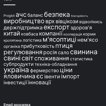
н
і
безпека
ачс
баланс
Proglot
благодійність
виробництво
врх
вівцікози
відволікись
експорт
держпідтримка
здоров'я
китай
компанії
ковбаса
корми
кооперація
м'ясоптиці
нем'ясо
логістика
кролятина
птиця
прибутковість
органіка
свинина
регулювання
росія
сало
свині
світ
споживання
статистика
субпродукти
техніка-обладнання
україна
ціни
фермерство
єс
яловичина
імпорт
івенти
інновації
інвестиції
Email розсилка