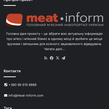
о
г
о
л
і
в
Головна ідея проекту – це зібрати всю актуальну інформацію
’
про м’ясо і м’ясний бізнес в одному місці й зробити це місце
я
зручним і затишним для кожного зацікавленого відвідувача.
м
Читати далі...
с
в
RSS
Facebook
X
Telegram
и
н
Контакти
е
й
в
+380 96 619 8888
У
к
info@meat-inform.com
р
а
ї
Теги