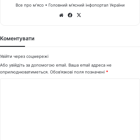
Все про м'ясо • Головний м’ясний інфопортал України
We
Fa
X
bsi
ce
te
bo
ok
Коментувати
Увійти через соцмережі
Або увійдіть за допомогою email. Ваша email адреса не
оприлюднюватиметься.
Обов’язкові поля позначені
*
К
о
м
е
н
т
а