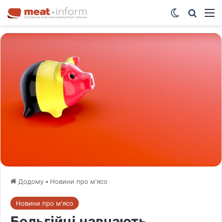
Switch ski
Шукат
М
Додому
•
Новини про м'ясо
Новини про м'ясо
Бельгійці навчають