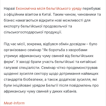
Наразі
Економічна місія бельгійського уряду
перебуває
з офіційним візитом в Китаї. Таким чином, чиновники та
бізнес намагаються відкрити нові можливості для
експорту бельгійської продовольчої та
сільськогосподарської продукції.
Під час місії, зокрема, відбувся обмін досвідом – було
організовано семінар “Як боротьба з хворобами
утримує африканську чуму свиней від бельгійських
ферм”. У заході брали участь бельгійські та китайські
галузеві спеціалісти. Семінар чітко продемонстрував
щоденні зусилля сектору щодо дотримання найвищих
стандартів біобезпеки, а також додаткові зусилля, які
були ініційовані урядом Бельгії після повідомлень про
африканську чуму свиней у диких кабанів.
Meat-Inform