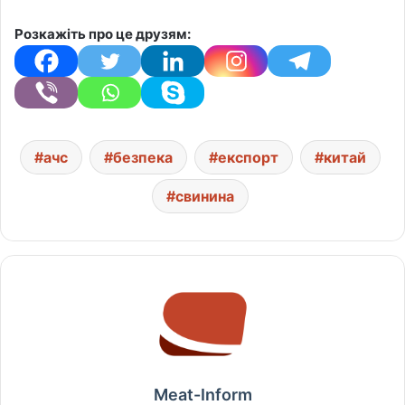
Розкажіть про це друзям:
ачс
безпека
експорт
китай
свинина
Meat-Inform