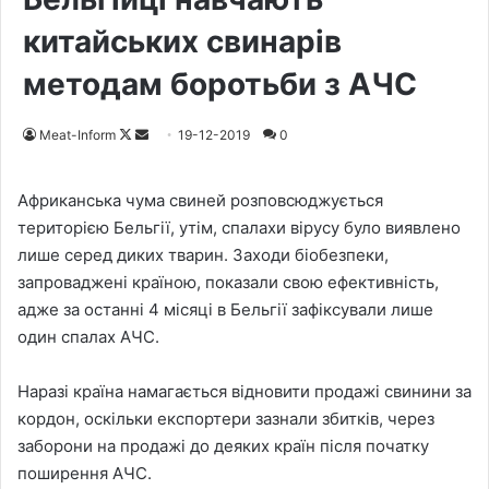
китайських свинарів
методам боротьби з АЧС
Meat-Inform
F
S
19-12-2019
0
o
e
l
n
Африканська чума свиней розповсюджується
l
d
територією Бельгії, утім, спалахи вірусу було виявлено
o
a
лише серед диких тварин. Заходи біобезпеки,
w
n
запроваджені країною, показали свою ефективність,
o
e
адже за останні 4 місяці в Бельгії зафіксували лише
n
m
один спалах АЧС.
X
a
i
Наразі країна намагається відновити продажі свинини за
l
кордон, оскільки експортери зазнали збитків, через
заборони на продажі до деяких країн після початку
поширення АЧС.