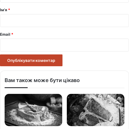
р
Ім’я
*
*
Email
*
Вам також може бути цікаво