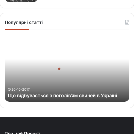
Популярні статті
Щ
о
в
і
д
б
у
в
а
20-10-2017
Що відбувається з поголів’ям свиней в Україні
є
т
ь
с
я
з
Про цей Проект
п