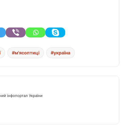
ї
м'ясоптиці
україна
ний інфопортал України