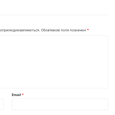
не оприлюднюватиметься.
Обов’язкові поля позначені
*
Email
*