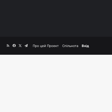
RSS
Facebook
X
Telegram
Про цей Проект
Спільнота
Вхід