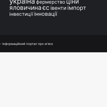
україна
ціни
фермерство
єс
яловичина
імпорт
івенти
інновації
інвестиції
 - Інформаційний портал про м'ясо