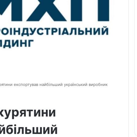
урятини експортував найбільший український виробник
 курятини
айбільший