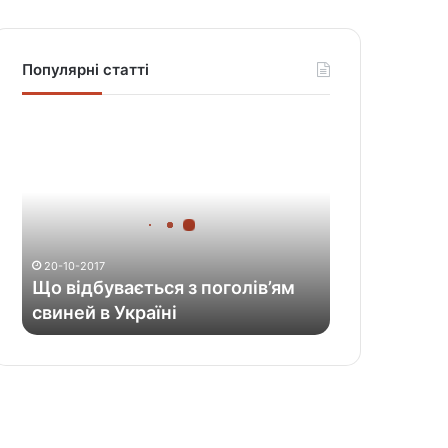
Популярні статті
Щ
о
в
і
д
б
у
20-10-2017
в
Що відбувається з поголів’ям
а
свиней в Україні
є
т
ь
с
я
з
п