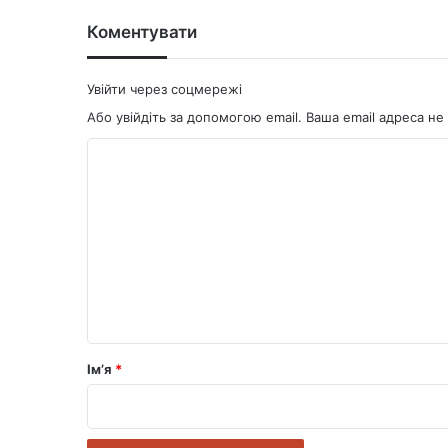
Коментувати
Увійти через соцмережі
Або увійдіть за допомогою email. Ваша email адреса 
К
о
м
е
н
т
а
р
Ім’я
*
*