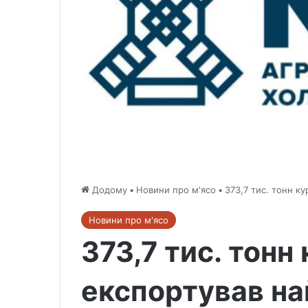
Додому
•
Новини про м'ясо
•
373,7 тис. тонн к
Новини про м'ясо
373,7 тис. тонн
експортував н