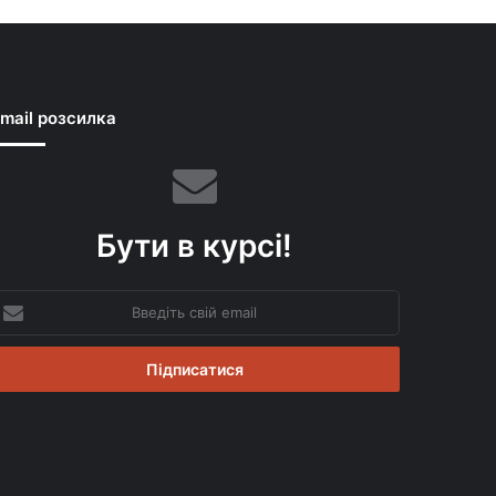
mail розсилка
Бути в курсі!
ведіть
вій
mail