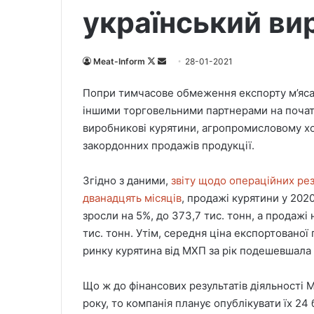
український ви
Meat-Inform
F
S
28-01-2021
o
e
Попри тимчасове обмеження експорту м’яса п
l
n
іншими торговельними партнерами на почат
l
d
виробникові курятини, агропромисловому х
o
a
закордонних продажів продукції.
w
n
o
e
Згідно з даними,
n
m
звіту щодо операційних рез
X
a
дванадцять місяців
, продажі курятини у 202
i
зросли на 5%, до 373,7 тис. тонн, а продажі
l
тис. тонн. Утім, середня ціна експортованої
ринку курятина від МХП за рік подешевшала 
Що ж до фінансових результатів діяльності 
року, то компанія планує опублікувати їх 24 