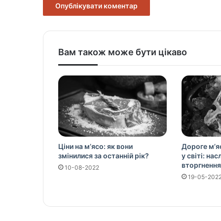
Вам також може бути цікаво
Ціни на м’ясо: як вони
Дороге м’я
змінилися за останній рік?
у світі: на
вторгнення
10-08-2022
19-05-202