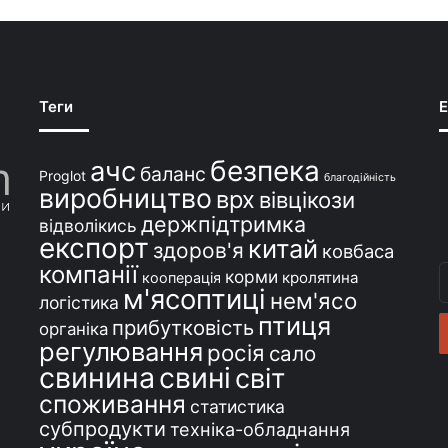
Теги
E
безпека
ачс
баланс
Proglot
благодійність
виробництво
врх
вівцікози
держпідтримка
відволікись
експорт
китай
здоров'я
ковбаса
компанії
В
корми
кролятина
кооперація
м'ясоптиці
с
нем'ясо
логістика
e
птиця
прибутковість
органіка
регулювання
росія
сало
свинина
свині
світ
споживання
статистика
субпродукти
техніка-обладнання