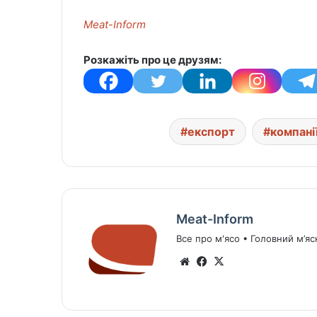
Meat-Inform
Розкажіть про це друзям:
експорт
компані
Meat-Inform
Все про м'ясо • Головний м’яс
We
Fa
X
bsi
ce
te
bo
ok