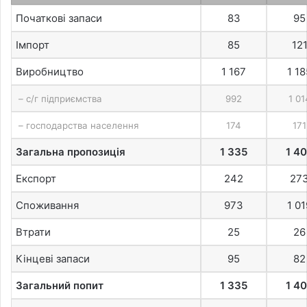
Початкові запаси
83
95
Імпорт
85
12
Виробництво
1 167
1 18
– с/г підприємства
992
1 01
– господарства населення
174
171
Загальна пропозиція
1 335
1 4
Експорт
242
27
Споживання
973
1 01
Втрати
25
26
Кінцеві запаси
95
82
Загальний попит
1 335
1 4