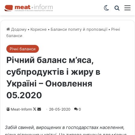
Switch ski
Шукат
М
Додому
•
Корисне
•
Баланси попиту й пропозиції
•
Річні
баланси
Річні баланси
Річний баланс м’яса,
субпродуктів і жиру в
Україні – Оновлення
05.2020
Meat-Inform
F
S
26-05-2020
0
o
e
l
n
Забій свиней, вирощених в господарствах населення,
l
d
різко підскочив у квітні. Це типова ситуація для місяця,