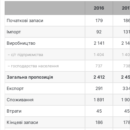
2016
201
Початкові запаси
179
18
Імпорт
92
13
Виробництво
2 141
2 1
– с/г підприємства
1 404
1 40
– господарства населення
737
73
Загальна пропозиція
2 412
2 4
Експорт
291
33
Споживання
1 891
1 9
Втрати
45
45
Кінцеві запаси
186
17