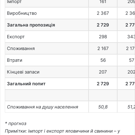
Імпорт
161
20
Виробництво
2 367
2 3
Загальна пропозиція
2 729
2 7
Експорт
298
34
Споживання
2 167
2 17
Втрати
56
57
Кінцеві запаси
207
20
Загальний попит
2 729
2 7
Споживання на душу населення
50,8
51,
* прогноз
Примітки: імпорт і експорт яловичини й свинини – у