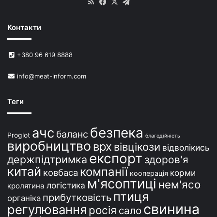
RSS
Facebook
X
Telegram
Контакти
+380 96 619 8888
info@meat-inform.com
Теги
безпека
ачс
баланс
Proglot
благодійність
виробництво
врх
вівцікози
відволікись
експорт
держпідтримка
здоров'я
китай
компанії
ковбаса
корми
кооперація
м'ясоптиці
нем'ясо
логістика
кролятина
птиця
прибутковість
органіка
свинина
регулювання
росія
сало