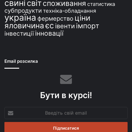
свині
світ
споживання
статистика
субпродукти
техніка-обладнання
україна
ціни
фермерство
єс
яловичина
імпорт
івенти
інновації
інвестиції
Email розсилка
Бути в курсі!
Введіть
свій
email