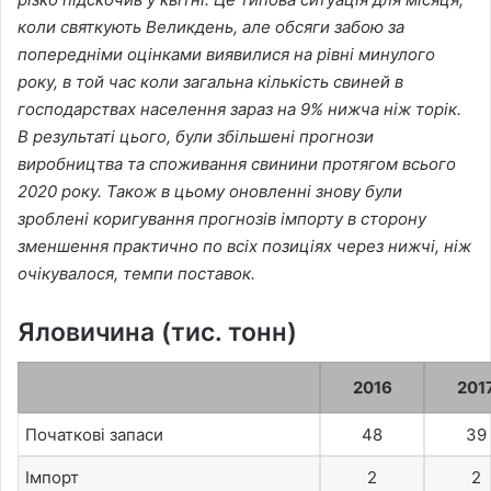
o
a
коли святкують Великдень, але обсяги забою за
w
n
попередніми оцінками виявилися на рівні минулого
o
e
року, в той час коли загальна кількість свиней в
n
m
господарствах населення зараз на 9% нижча ніж торік.
X
a
В результаті цього, були збільшені прогнози
i
виробництва та споживання свинини протягом всього
l
2020 року. Також в цьому оновленні знову були
зроблені коригування прогнозів імпорту в сторону
зменшення практично по всіх позиціях через нижчі, ніж
очікувалося, темпи поставок.
Яловичина (тис. тонн)
2016
201
Початкові запаси
48
39
Імпорт
2
2