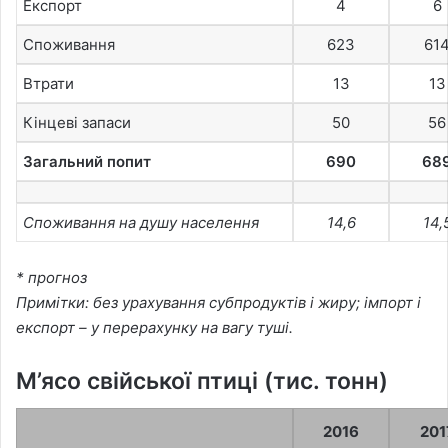
Експорт
4
6
Споживання
623
61
Втрати
13
13
Кінцеві запаси
50
56
Загальний попит
690
68
Споживання на душу населення
14,6
14,
* прогноз
Примітки: без урахування субпродуктів і жиру; імпорт і
експорт – у перерахунку на вагу туші.
М’ясо свійської птиці (тис. тонн)
2016
201