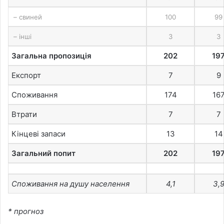
– свиней
100
99
– інші
3
3
Загальна пропозиція
202
19
Експорт
7
9
Споживання
174
16
Втрати
7
7
Кінцеві запаси
13
14
Загальний попит
202
19
Споживання на душу населення
4,1
3,
* прогноз