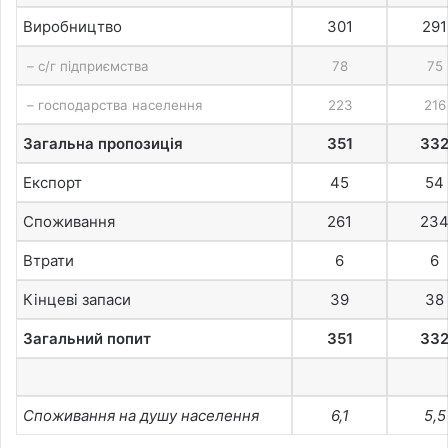
Виробництво
301
291
– с/г підприємства
78
75
– господарства населення
223
216
Загальна пропозиція
351
33
Експорт
45
54
Споживання
261
23
Втрати
6
6
Кінцеві запаси
39
38
Загальний попит
351
33
Споживання на душу населення
6,1
5,5