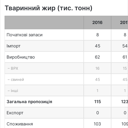
Тваринний жир (тис. тонн)
2016
201
Початкові запаси
8
8
Імпорт
45
54
Виробництво
62
61
– ВРХ
16
15
– свиней
45
45
– інші
1
1
Загальна пропозиція
115
12
Експорт
0
0
Споживання
103
10