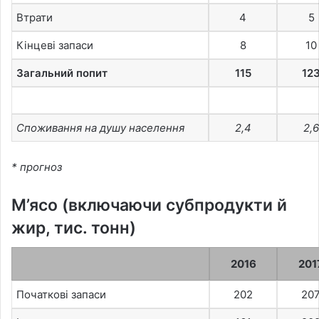
Втрати
4
5
Кінцеві запаси
8
10
Загальний попит
115
12
Споживання на душу населення
2,4
2,6
* прогноз
М’ясо (включаючи субпродукти й
жир, тис. тонн)
2016
201
Початкові запаси
202
20