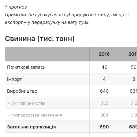
* прогноз
Примітки: без урахування субпродуктів і жиру; імпорт і
експорт – у перерахунку на вагу туші.
Свинина (тис. тонн)
2016
201
Початкові запаси
46
50
Імпорт
4
8
Виробництво
640
63
– с/г підприємства
332
312
– господарства населення
308
319
Загальна пропозиція
690
68