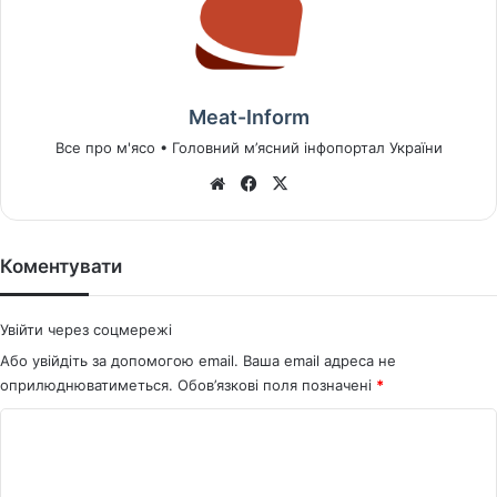
Meat-Inform
Все про м'ясо • Головний м’ясний інфопортал України
We
Fa
X
bsi
ce
te
bo
ok
Коментувати
Увійти через соцмережі
Або увійдіть за допомогою email. Ваша email адреса не
оприлюднюватиметься.
Обов’язкові поля позначені
*
К
о
м