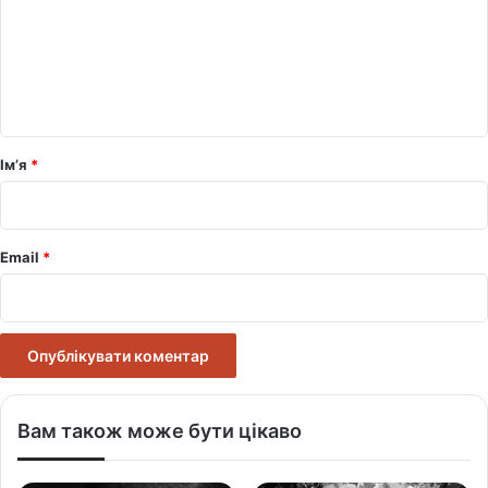
е
н
т
а
р
Ім’я
*
*
Email
*
Вам також може бути цікаво