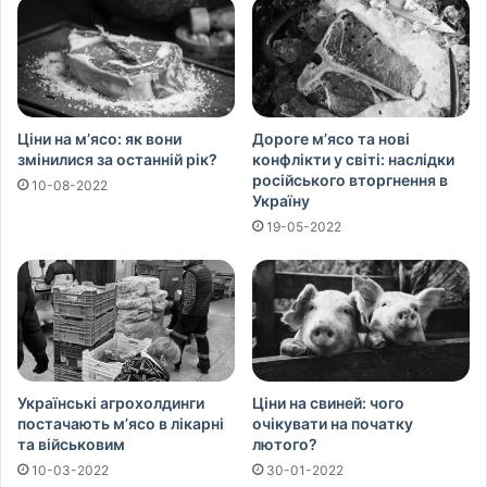
Ціни на м’ясо: як вони
Дороге м’ясо та нові
змінилися за останній рік?
конфлікти у світі: наслідки
російського вторгнення в
10-08-2022
Україну
19-05-2022
Українські агрохолдинги
Ціни на свиней: чого
постачають м’ясо в лікарні
очікувати на початку
та військовим
лютого?
10-03-2022
30-01-2022