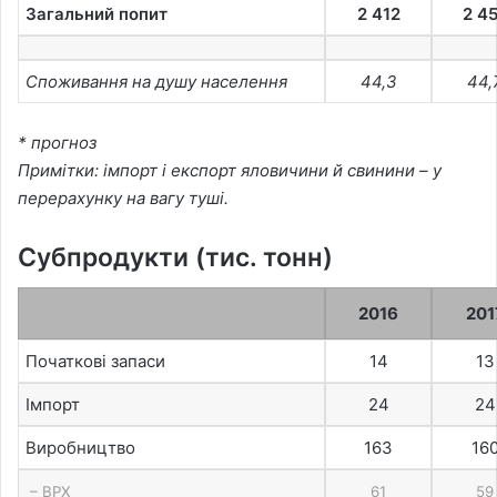
Загальний попит
2 412
2 4
Споживання на душу населення
44,3
44,
* прогноз
Примітки: імпорт і експорт яловичини й свинини – у
перерахунку на вагу туші.
Субпродукти (тис. тонн)
2016
201
Початкові запаси
14
13
Імпорт
24
24
Виробництво
163
16
– ВРХ
61
59