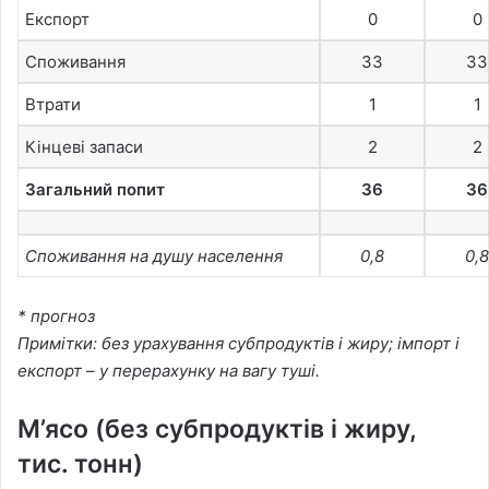
Експорт
0
0
Споживання
33
33
Втрати
1
1
Кінцеві запаси
2
2
Загальний попит
36
36
Споживання на душу населення
0,8
0,8
* прогноз
Примітки: без урахування субпродуктів і жиру; імпорт і
експорт – у перерахунку на вагу туші.
М’ясо (без субпродуктів і жиру,
тис. тонн)