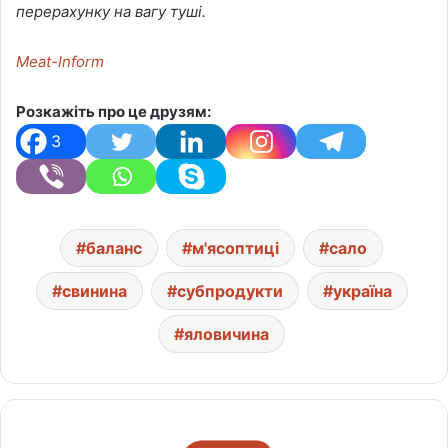
перерахунку на вагу туші.
Meat-Inform
Розкажіть про це друзям:
3
баланс
м'ясоптиці
сало
свинина
субпродукти
україна
яловичина