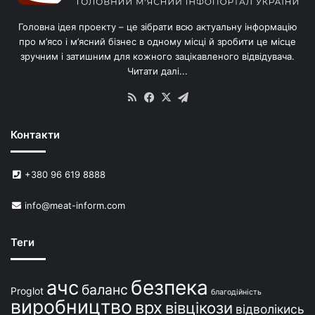
Головна ідея проекту – це зібрати всю актуальну інформацію
про м’ясо і м’ясний бізнес в одному місці й зробити це місце
зручним і затишним для кожного зацікавленого відвідувача.
Читати далі...
RSS
Facebook
X
Telegram
Контакти
+380 96 619 8888
info@meat-inform.com
Теги
безпека
ачс
баланс
Proglot
благодійність
виробництво
врх
вівцікози
відволікись