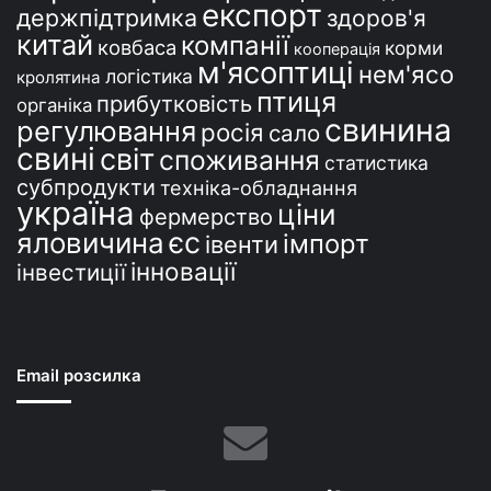
експорт
держпідтримка
здоров'я
китай
компанії
ковбаса
корми
кооперація
м'ясоптиці
нем'ясо
логістика
кролятина
птиця
прибутковість
органіка
свинина
регулювання
росія
сало
свині
світ
споживання
статистика
субпродукти
техніка-обладнання
україна
ціни
фермерство
єс
яловичина
імпорт
івенти
інновації
інвестиції
Email розсилка