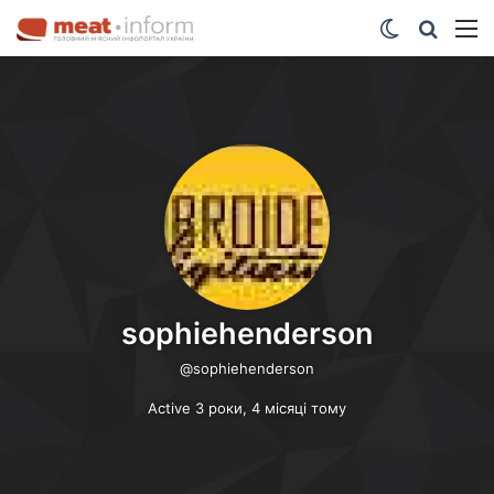
Switch ski
Шукат
М
sophiehenderson
@sophiehenderson
Active 3 роки, 4 місяці тому