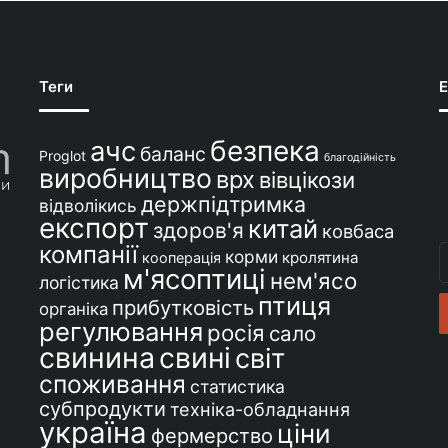
Теги
E
безпека
ачс
баланс
Proglot
благодійність
виробництво
врх
вівцікози
держпідтримка
відволікись
експорт
китай
здоров'я
ковбаса
компанії
В
корми
кролятина
кооперація
м'ясоптиці
с
нем'ясо
логістика
e
птиця
прибутковість
органіка
регулювання
росія
сало
свинина
свині
світ
споживання
статистика
субпродукти
техніка-обладнання
україна
ціни
фермерство