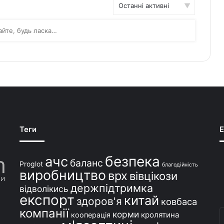
Order
By:
айте, будь ласка…
Теги
E
безпека
ачс
баланс
Proglot
благодійність
виробництво
врх
вівцікози
держпідтримка
відволікись
експорт
китай
здоров'я
ковбаса
компанії
В
корми
кролятина
кооперація
с