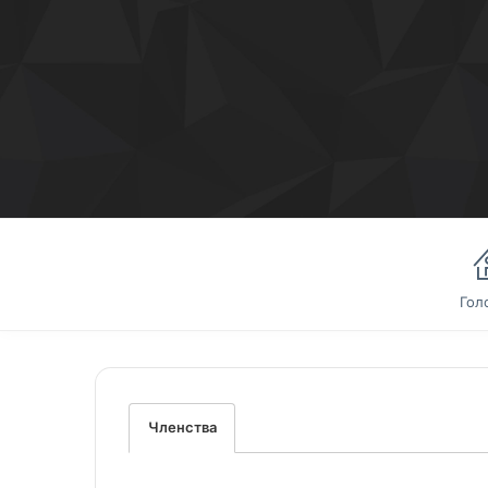
Гол
Членства