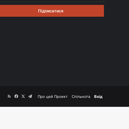
mail
RSS
Facebook
X
Telegram
Про цей Проект
Спільнота
Вхід