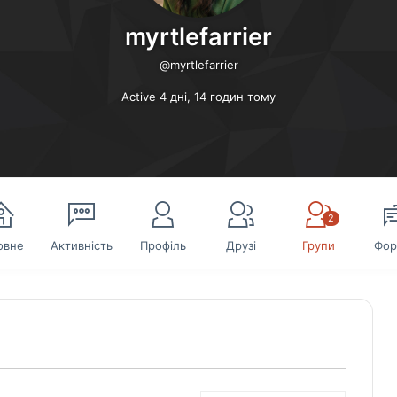
myrtlefarrier
@myrtlefarrier
Active 4 дні, 14 годин тому
2
овне
Активність
Профіль
Друзі
Групи
Фор