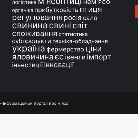
м'ясоптиці
нем'ясо
логістика
e
птиця
прибутковість
органіка
регулювання
росія
сало
свинина
свині
світ
споживання
статистика
субпродукти
техніка-обладнання
україна
ціни
фермерство
єс
яловичина
імпорт
івенти
інновації
інвестиції
 - Інформаційний портал про м'ясо