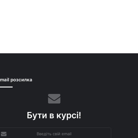
mail розсилка
Бути в курсі!
ведіть
вій