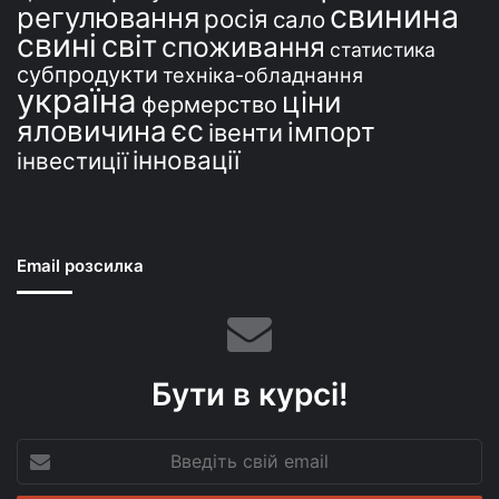
свинина
регулювання
росія
сало
свині
світ
споживання
статистика
субпродукти
техніка-обладнання
україна
ціни
фермерство
єс
яловичина
імпорт
івенти
інновації
інвестиції
Email розсилка
Бути в курсі!
Введіть
свій
email