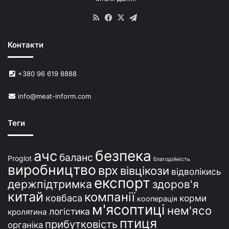
RSS
Facebook
X
Telegram
Контакти
+380 96 619 8888
info@meat-inform.com
Теги
безпека
ачс
баланс
Proglot
благодійність
виробництво
врх
вівцікози
відволікись
експорт
держпідтримка
здоров'я
китай
компанії
ковбаса
корми
кооперація
м'ясоптиці
нем'ясо
логістика
кролятина
птиця
прибутковість
органіка