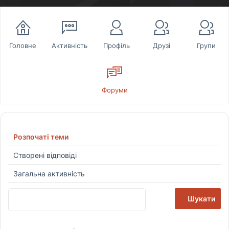
Головне
Активність
Профіль
Друзі
Групи
Форуми
Розпочаті теми
Створені відповіді
Загальна активність
S
e
a
r