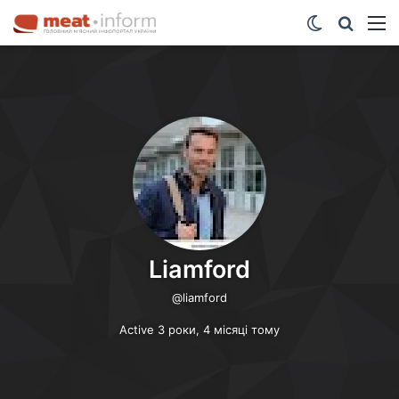
Switch ski
Шукат
М
Liamford
@liamford
Active 3 роки, 4 місяці тому