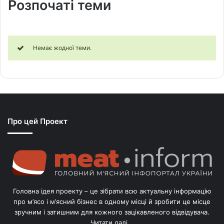
Розпочаті теми
c
h
t
o
Немає жодної теми.
p
i
c
s
:
Про цей Проект
Головна ідея проекту – це зібрати всю актуальну інформацію
про м’ясо і м’ясний бізнес в одному місці й зробити це місце
зручним і затишним для кожного зацікавленого відвідувача.
Читати далі...