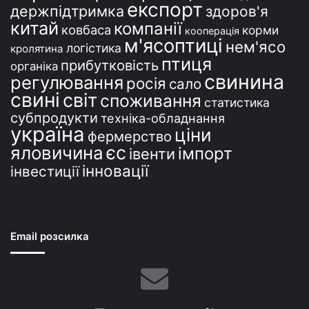
експорт
держпідтримка
здоров'я
китай
компанії
ковбаса
корми
кооперація
м'ясоптиці
нем'ясо
логістика
кролятина
птиця
прибутковість
органіка
свинина
регулювання
росія
сало
свині
світ
споживання
статистика
субпродукти
техніка-обладнання
україна
ціни
фермерство
єс
яловичина
імпорт
івенти
інновації
інвестиції
Email розсилка