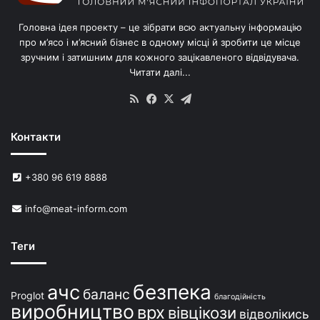
Головна ідея проекту – це зібрати всю актуальну інформацію
про м’ясо і м’ясний бізнес в одному місці й зробити це місце
зручним і затишним для кожного зацікавленого відвідувача.
Читати далі...
RSS
Facebook
X
Telegram
Контакти
+380 96 619 8888
info@meat-inform.com
Теги
безпека
ачс
баланс
Proglot
благодійність
виробництво
врх
вівцікози
відволікись