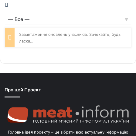
RSS
Feed
Активність
Учасника
Show:
Завантаження оновлень учасників. Зачекайте, будь
ласка…
Про цей Проект
Головна ідея проекту – це зібрати всю актуальну інформацію