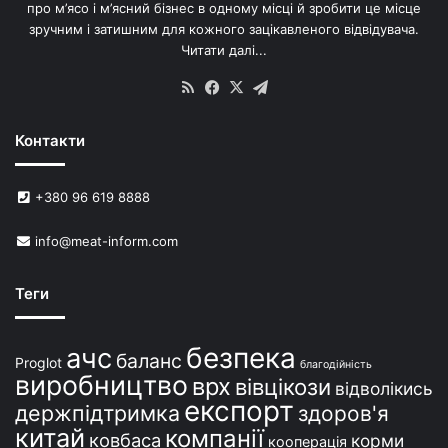
про м’ясо і м’ясний бізнес в одному місці й зробити це місце
зручним і затишним для кожного зацікавленого відвідувача.
Читати далі...
RSS
Facebook
X
Telegram
Контакти
+380 96 619 8888
info@meat-inform.com
Теги
безпека
ачс
баланс
Proglot
благодійність
виробництво
врх
вівцікози
відволікись
експорт
держпідтримка
здоров'я
китай
компанії
ковбаса
корми
кооперація