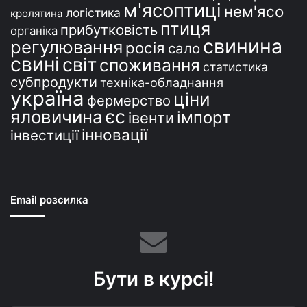
м'ясоптиці
нем'ясо
логістика
кролятина
птиця
прибутковість
органіка
свинина
регулювання
росія
сало
свині
світ
споживання
статистика
субпродукти
техніка-обладнання
україна
ціни
фермерство
єс
яловичина
імпорт
івенти
інновації
інвестиції
Email розсилка
Бути в курсі!