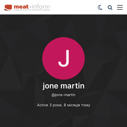
Switch ski
Шукат
М
jone martin
@jone-martin
Active 3 роки, 8 місяців тому