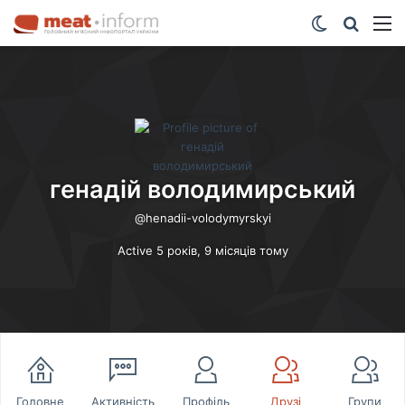
Switch ski
Шукат
М
генадій володимирський
@henadii-volodymyrskyi
Active 5 років, 9 місяців тому
Головне
Активність
Профіль
Друзі
Групи