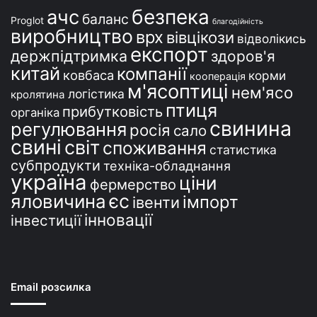
безпека
ачс
баланс
Proglot
благодійність
виробництво
врх
вівцікози
відволікись
експорт
держпідтримка
здоров'я
китай
компанії
ковбаса
корми
кооперація
м'ясоптиці
нем'ясо
логістика
кролятина
птиця
прибутковість
органіка
свинина
регулювання
росія
сало
свині
світ
споживання
статистика
субпродукти
техніка-обладнання
україна
ціни
фермерство
єс
яловичина
імпорт
івенти
інновації
інвестиції
Email розсилка