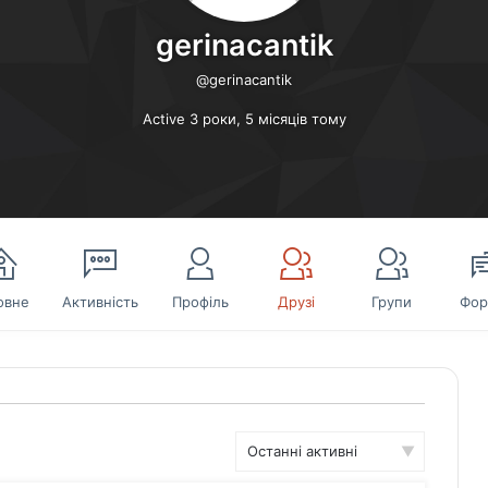
gerinacantik
@gerinacantik
Active 3 роки, 5 місяців тому
овне
Активність
Профіль
Друзі
Групи
Фор
Show: