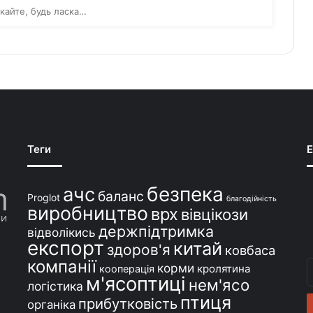
кайте, будь ласка…
Теги
E
безпека
ачс
баланс
Proglot
благодійність
виробництво
врх
вівцікози
держпідтримка
відволікись
експорт
китай
здоров'я
ковбаса
компанії
В
корми
кролятина
кооперація
м'ясоптиці
с
нем'ясо
логістика
e
птиця
прибутковість
органіка