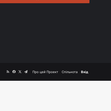
RSS
Facebook
X
Telegram
Про цей Проект
Спільнота
Вхід