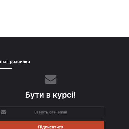
mail розсилка
Бути в курсі!
ведіть
вій
mail