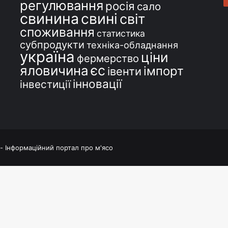
регулювання
росія
сало
свинина
свині
світ
споживання
статистика
субпродукти
техніка-обладнання
україна
ціни
фермерство
єс
яловичина
імпорт
івенти
інновації
інвестиції
 - Інформаційний портал про м'ясо