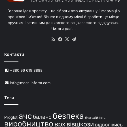
Головна ідея проекту – це зібрати всю актуальну інформацію
про м’ясо і м’ясний бізнес в одному місці й зробити це місце
зручним і затишним для кожного зацікавленого відвідувача.
Читати далі...
RSS
Facebook
X
Telegram
Контакти
+380 96 619 8888
info@meat-inform.com
Теги
безпека
ачс
баланс
Proglot
благодійність
виробництво
врх
вівцікози
відволікись