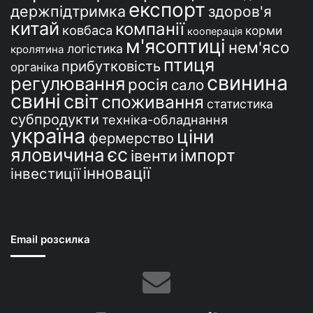
експорт
держпідтримка
здоров'я
китай
компанії
ковбаса
корми
кооперація
м'ясоптиці
нем'ясо
логістика
кролятина
птиця
прибутковість
органіка
свинина
регулювання
росія
сало
свині
світ
споживання
статистика
субпродукти
техніка-обладнання
україна
ціни
фермерство
єс
яловичина
імпорт
івенти
інновації
інвестиції
Email розсилка