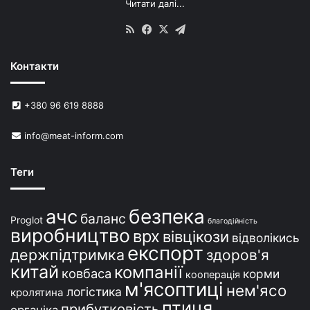
Читати далі...
RSS
Facebook
X
Telegram
Контакти
+380 96 619 8888
info@meat-inform.com
Теги
безпека
ачс
баланс
Proglot
благодійність
виробництво
врх
вівцікози
відволікись
експорт
держпідтримка
здоров'я
китай
компанії
ковбаса
корми
кооперація
м'ясоптиці
нем'ясо
логістика
кролятина
птиця
прибутковість
органіка