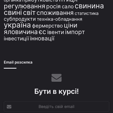
свинина
регулювання
росія
сало
свині
світ
споживання
статистика
субпродукти
техніка-обладнання
україна
ціни
фермерство
єс
яловичина
імпорт
івенти
інновації
інвестиції
Email розсилка
Бути в курсі!
Введіть
свій