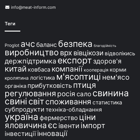
info@meat-inform.com
Теги
безпека
ачс
баланс
Proglot
благодійність
виробництво
врх
вівцікози
відволікись
експорт
держпідтримка
здоров'я
китай
компанії
ковбаса
корми
кооперація
м'ясоптиці
нем'ясо
логістика
кролятина
птиця
прибутковість
органіка
свинина
регулювання
росія
сало
свині
світ
споживання
статистика
субпродукти
техніка-обладнання
україна
ціни
фермерство
єс
яловичина
імпорт
івенти
інновації
інвестиції