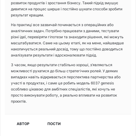
розвиток продуктів і зростання бізнесу. Такий підхід змушує
дивитися на процес ширше і постійно шукати способи зробити
результат кращим.
На практиці все зазвичай починається з операційних або
аналітичних задач. Потрібно працювати з даними, тестувати
різні ідеї, перевіряти гіпотези та знаходити рішення, які можуть
масштабуватися. Саме на цьому етапі, як на мене, найшвидше
накопичується реальний досвід, тому що постійно доводиться
аналізувати результати і вдосконалювати підхід.
З часом, якщо результати стабільно хороші, з’являються
можливості рухатися до більш стратегічних ролей. У деяких
випадках навіть відкривається перспектива партнерства або
участі в продуктах, і саме це робить модель 6037 genesis
особливо цікавою для амбітних спеціалістів, які хочуть не
просто виконувати роботу, а реально впливати на розвиток
проєктів.
АВТОР
ПОСТИ