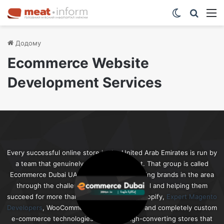
Switch ski
Шукат
М
Додому
Ecommerce Website
Development Services
Every successful online store in the United Arab Emirates is run by
a team that genuinely knows this market. That group is called
Ecommerce Dubai UAE. We have been guiding brands in the area
through the challenges of becoming digital and helping them
succeed for more than ten years. We use Shopify,
Expert Magento
Developers
, WooCommerce, BigCommerce, and completely custom
e-commerce technologies to create high-converting stores that