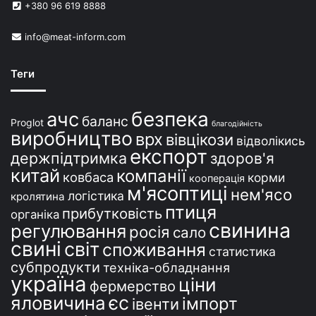
+380 96 619 8888
info@meat-inform.com
Теги
безпека
ачс
баланс
Proglot
благодійність
виробництво
врх
вівцікози
відволікись
експорт
держпідтримка
здоров'я
китай
компанії
ковбаса
корми
кооперація
м'ясоптиці
нем'ясо
логістика
кролятина
птиця
прибутковість
органіка
свинина
регулювання
росія
сало
свині
світ
споживання
статистика
субпродукти
техніка-обладнання
україна
ціни
фермерство
єс
яловичина
імпорт
івенти