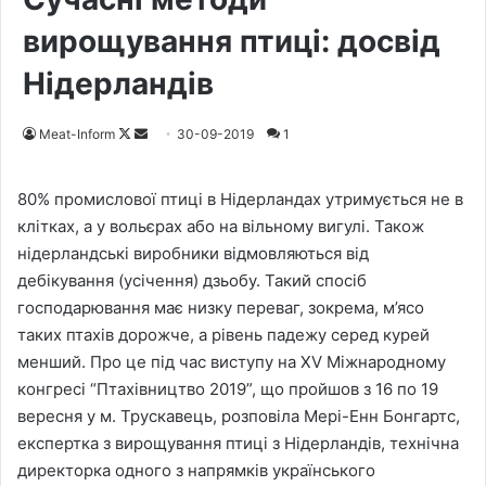
вирощування птиці: досвід
Нідерландів
Meat-Inform
F
S
30-09-2019
1
o
e
l
n
80% промислової птиці в Нідерландах утримується не в
l
d
клітках, а у вольєрах або на вільному вигулі. Також
o
a
нідерландські виробники відмовляються від
w
n
дебікування (усічення) дзьобу. Такий спосіб
o
e
господарювання має низку переваг, зокрема, м’ясо
n
m
таких птахів дорожче, а рівень падежу серед курей
X
a
менший. Про це під час виступу на XV Міжнародному
i
конгресі “Птахівництво 2019”, що пройшов з 16 по 19
l
вересня у м. Трускавець, розповіла Мері-Енн Бонгартс,
експертка з вирощування птиці з Нідерландів, технічна
директорка одного з напрямків українського