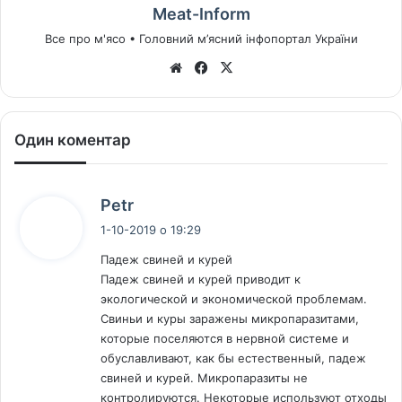
Meat-Inform
Все про м'ясо • Головний м’ясний інфопортал України
We
Fa
X
bsi
ce
te
bo
ok
Один коментар
с
Petr
к
1-10-2019 о 19:29
а
Падеж свиней и курей
з
Падеж свиней и курей приводит к
а
экологической и экономической проблемам.
в
Свиньи и куры заражены микропаразитами,
:
которые поселяются в нервной системе и
обуславливают, как бы естественный, падеж
свиней и курей. Микропаразиты не
контролируются. Некоторые используют отходы