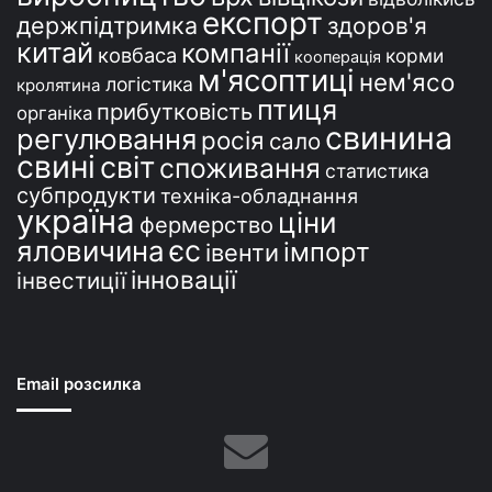
експорт
держпідтримка
здоров'я
китай
компанії
ковбаса
корми
кооперація
м'ясоптиці
нем'ясо
логістика
кролятина
птиця
прибутковість
органіка
свинина
регулювання
росія
сало
свині
світ
споживання
статистика
субпродукти
техніка-обладнання
україна
ціни
фермерство
єс
яловичина
імпорт
івенти
інновації
інвестиції
Email розсилка