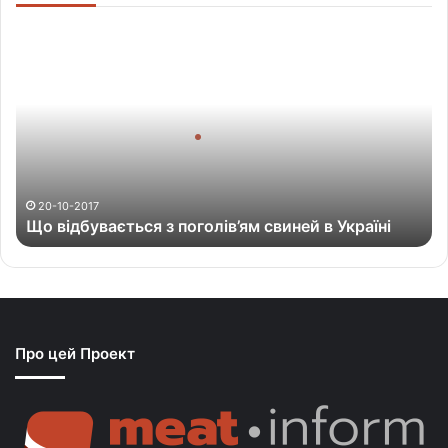
Щ
о
в
і
д
б
у
в
а
20-10-2017
Що відбувається з поголів’ям свиней в Україні
є
т
ь
с
я
з
Про цей Проект
п
о
г
о
л