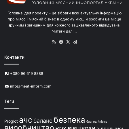
і
в
Головна ідея проекту – це зібрати всю актуальну інформацію
’
про м’ясо і м’ясний бізнес в одному місці й зробити це місце
я
зручним і затишним для кожного зацікавленого відвідувача.
м
Читати далі...
с
в
RSS
Facebook
X
Telegram
и
н
Контакти
е
й
в
+380 96 619 8888
У
к
info@meat-inform.com
р
а
ї
Теги
н
і
безпека
ачс
баланс
Proglot
благодійність
виробництво
врх
вівцікози
відволікись