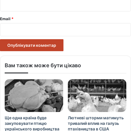
*
Email
*
Вам також може бути цікаво
Ще одна країна буде
Лютневі шторми матимуть
закуповувати птицю
тривалий вплив на галузь
українського виробництва
птахівництва в США