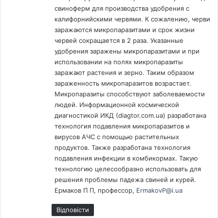
свиноферм для производства удобрения с
калифорнийскими червями. К сожалению, черви
заражаются микропаразитами и срок жизни
червей сокращается в 2 раза. Указанные
удобрения заражены микропаразитами и при
использовании на полях микропаразиты
заражают растения и зерно. Таким образом
зараженность микропаразитов возрастает.
Микропаразиты способствуют заболеваемости
людей. Информационной космической
диагностикой ИКД (diagtor.com.ua) разработана
технология подавления микропаразитов и
вирусов АЧС с помощью растительных
продуктов. Также разработана технология
подавления инфекции в комбикормах. Такую
технологию целесообразно использовать для
решения проблемы падежа свиней и курей.
Ермаков П П, профессор,
ErmakovP@i.ua
Відповіcти