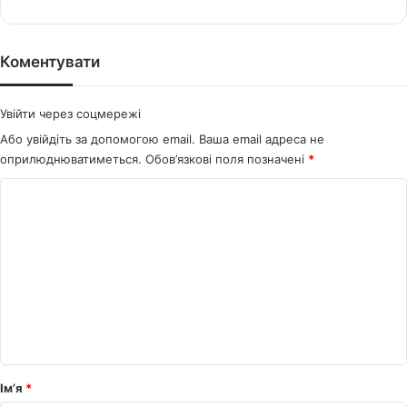
Коментувати
Увійти через соцмережі
Або увійдіть за допомогою email. Ваша email адреса не
оприлюднюватиметься.
Обов’язкові поля позначені
*
К
о
м
е
н
т
а
р
Ім’я
*