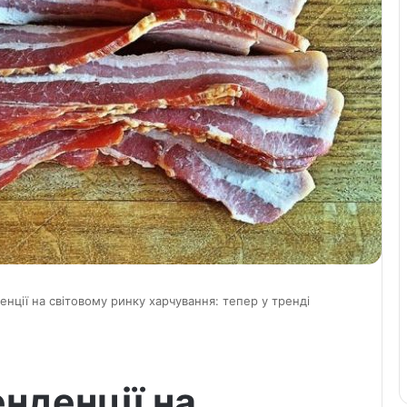
енції на світовому ринку харчування: тепер у тренді
нденції на