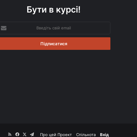
Бути в курсі!
ведіть
вій
mail
RSS
Facebook
X
Telegram
Про цей Проект
Спільнота
Вхід