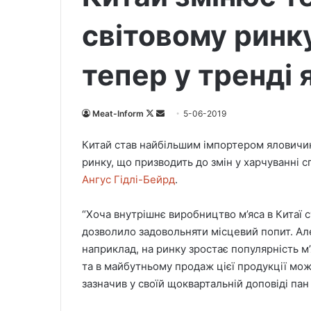
світовому ринк
тепер у тренді
Meat-Inform
F
S
5-06-2019
o
e
Китай став найбільшим імпортером яловичини
l
n
ринку, що призводить до змін у харчуванні 
l
d
Ангус Гідлі-Бейрд
.
o
a
w
n
“Хоча внутрішнє виробництво м’яса в Китаї 
o
e
дозволило задовольняти місцевий попит. Ал
n
m
X
a
наприклад, на ринку зростає популярність м’
i
та в майбутньому продаж цієї продукції може
l
зазначив у своїй щоквартальній доповіді пан