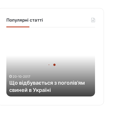
Популярні статті
Щ
о
в
і
д
б
у
20-10-2017
в
Що відбувається з поголів’ям
а
свиней в Україні
є
т
ь
с
я
з
п