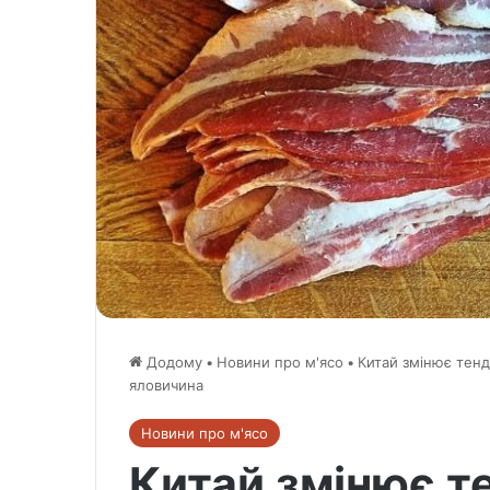
Додому
•
Новини про м'ясо
•
Китай змінює тенд
яловичина
Новини про м'ясо
Китай змінює те