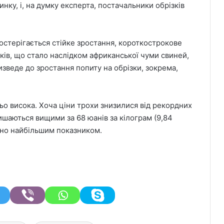
нку, і, на думку експерта, постачальники обрізків
постерігається стійке зростання, короткострокове
лків, що стало наслідком африканської чуми свиней,
изведе до зростання попиту на обрізки, зокрема,
ньо висока. Хоча ціни трохи знизилися від рекордних
ишаються вищими за 68 юанів за кілограм (9,84
чно найбільшим показником.