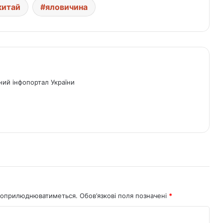
китай
яловичина
ний інфопортал України
не оприлюднюватиметься.
Обов’язкові поля позначені
*