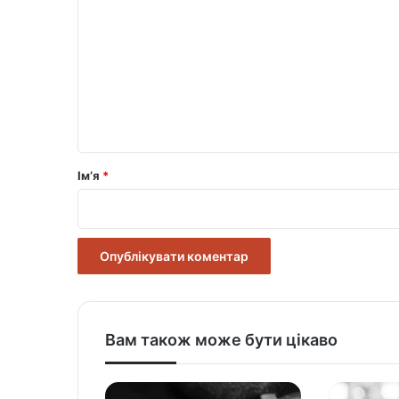
о
м
е
н
т
а
р
Ім’я
*
*
Вам також може бути цікаво