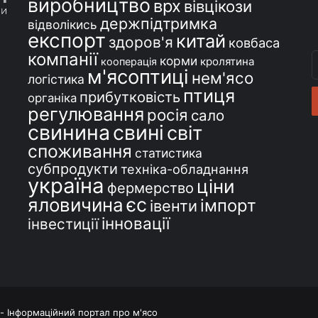
виробництво
врх
вівцікози
держпідтримка
відволікись
експорт
китай
здоров'я
ковбаса
компанії
В
корми
кролятина
кооперація
м'ясоптиці
с
нем'ясо
логістика
e
птиця
прибутковість
органіка
регулювання
росія
сало
свинина
свині
світ
споживання
статистика
субпродукти
техніка-обладнання
україна
ціни
фермерство
єс
яловичина
імпорт
івенти
інновації
інвестиції
 - Інформаційний портал про м'ясо