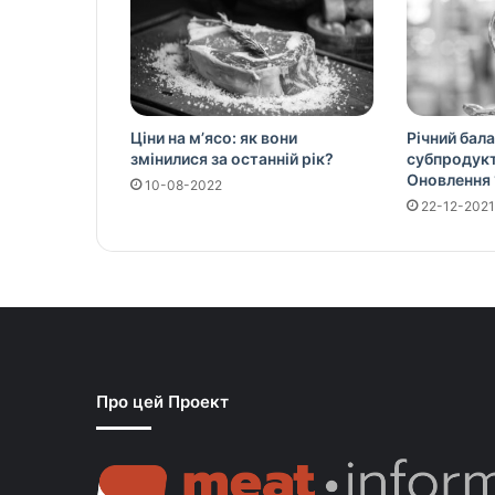
Ціни на м’ясо: як вони
Річний бала
змінилися за останній рік?
субпродукті
Оновлення 
10-08-2022
22-12-2021
Про цей Проект