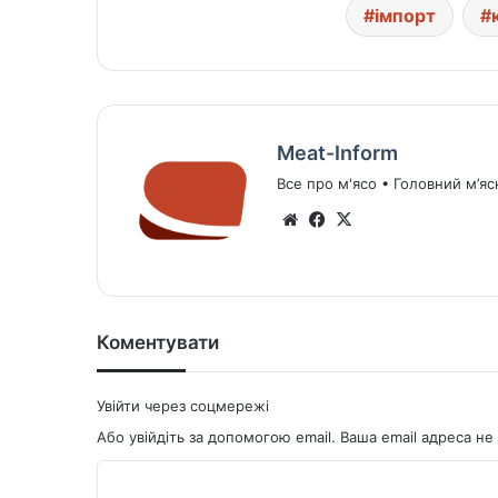
імпорт
Meat-Inform
Все про м'ясо • Головний м’яс
We
Fa
X
bsi
ce
te
bo
ok
Коментувати
Увійти через соцмережі
Або увійдіть за допомогою email. Ваша email адреса 
К