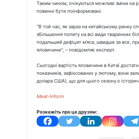
Таким чином, очікуються можливі зміни на ри
повинні бути поінформовані.
“В той час, як зараз на китайському ринку с
збільшення попиту на всі види тваринних бі
подальший дефіцит м’яса, швидше за все, пр
яловичини”, – повідомляє експерт.
Сьогодні вартість яловичини в Китаї достат
показників, зафіксованих у лютому, вони зал
долара США), що для цього сезону є істори
Meat-Inform
Розкажіть про це друзям: