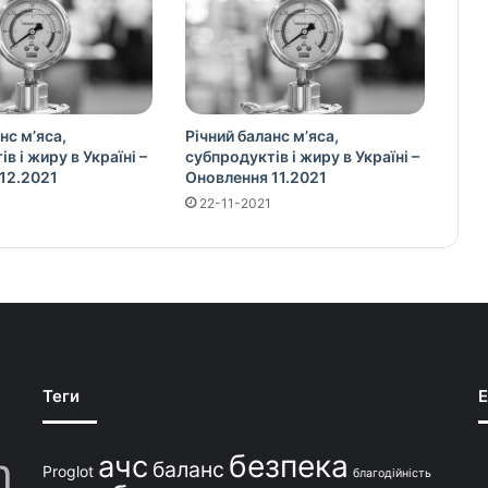
нс м’яса,
Річний баланс м’яса,
в і жиру в Україні –
субпродуктів і жиру в Україні –
12.2021
Оновлення 11.2021
22-11-2021
Теги
E
безпека
ачс
баланс
Proglot
благодійність