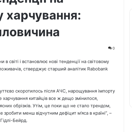
у харчування:
 яловичина
0
 в світі і встановлює нові тенденції на світовому
споживачів, стверджує старший аналітик Rabobank
суттєво скоротилось після АЧС, нарощування імпорту
е харчування китайців все ж дещо змінилося,
ясних обрізків. Утім, це поки що не стало трендом,
 зробити менш відчутним дефіцит м’яса в країні”, –
 Гідлі-Бейрд.