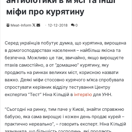
антибіотики в м’ясі та інші
міфи про курятину
Meat-Inform
F
S
12-12-2018
0
o
e
l
n
Серед українців побутує думка, що курятина, вирощена
l
d
в домогосподарствах населення – найбільш якісна та
o
a
безпечна. Можливо це так, звичайно, якщо вирощуєте
w
n
птахів самостійно, а от “домашню” курятину, яку
o
e
продають на ринках великих міст, корисною назвати
n
m
важко. Деякі міфи стосовно курячого м’яса спробувала
X
a
спростувати керівник відділу тестування Центру
i
експертиз “Тест” Ніна Кільдій в
інтерв’ю
для УНН.
l
“Сьогодні на ринку, тим паче у Києві, знайти справжню
бабусю, яка сама вирощує і кожен день продає курей –
практично нереально”, – говорить експерт. Ніна Кільдій
зазначила, що більшість господинь, які продають