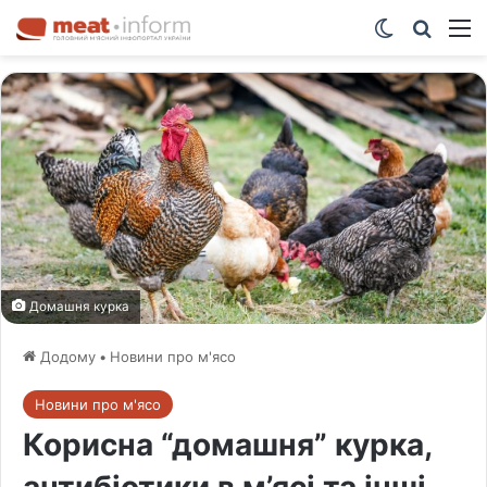
Switch ski
Шукат
М
Домашня курка
Додому
•
Новини про м'ясо
Новини про м'ясо
Корисна “домашня” курка,