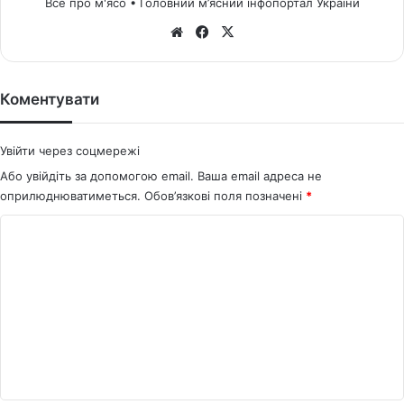
Все про м'ясо • Головний м’ясний інфопортал України
We
Fa
X
bsi
ce
te
bo
ok
Коментувати
Увійти через соцмережі
Або увійдіть за допомогою email. Ваша email адреса не
оприлюднюватиметься.
Обов’язкові поля позначені
*
К
о
м
е
н
т
а