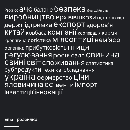
і
безпека
ачс
баланс
Proglot
благодійність
виробництво
врх
вівцікози
відволікись
експорт
держпідтримка
здоров'я
китай
компанії
ковбаса
корми
кооперація
м'ясоптиці
нем'ясо
логістика
кролятина
птиця
прибутковість
органіка
свинина
регулювання
росія
сало
свині
світ
споживання
статистика
субпродукти
техніка-обладнання
україна
ціни
фермерство
єс
яловичина
імпорт
івенти
інновації
інвестиції
Email розсилка