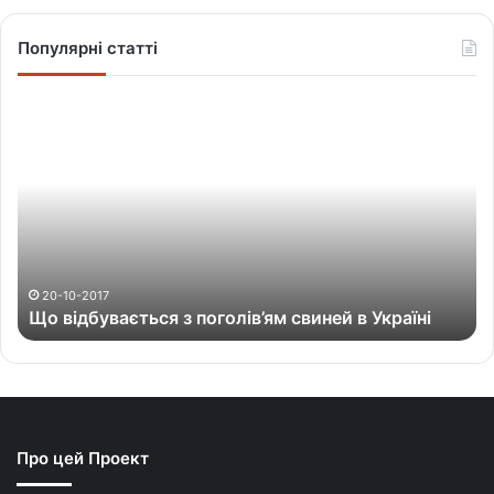
Популярні статті
Щ
о
в
і
д
б
у
в
а
20-10-2017
Що відбувається з поголів’ям свиней в Україні
є
т
ь
с
я
з
Про цей Проект
п
о