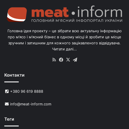
г
о
л
і
в
Головна ідея проекту – це зібрати всю актуальну інформацію
’
про м’ясо і м’ясний бізнес в одному місці й зробити це місце
я
зручним і затишним для кожного зацікавленого відвідувача.
м
Читати далі...
с
в
RSS
Facebook
X
Telegram
и
н
Контакти
е
й
в
+380 96 619 8888
У
к
info@meat-inform.com
р
а
ї
Теги
н