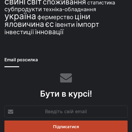
свині
світ
споживання
статистика
субпродукти
техніка-обладнання
україна
ціни
фермерство
єс
яловичина
імпорт
івенти
інновації
інвестиції
Email розсилка
Бути в курсі!
Введіть
свій
email