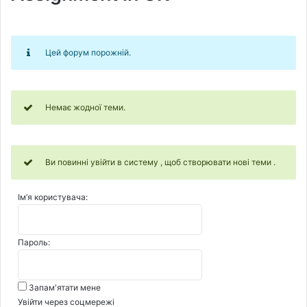
Цей форум порожній.
Немає жодної теми.
Ви повинні увійти в систему , щоб створювати нові теми .
Ім’я користувача:
Пароль:
Запам'ятати мене
Увійти через соцмережі