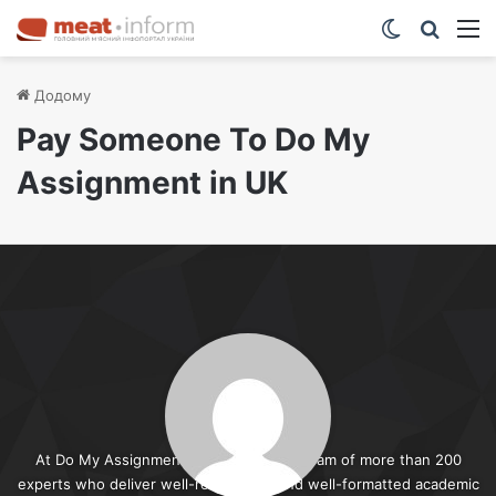
Switch ski
Шукат
М
Додому
Pay Someone To Do My
Assignment in UK
At Do My Assignments UK, we have a team of more than 200
experts who deliver well-researched and well-formatted academic