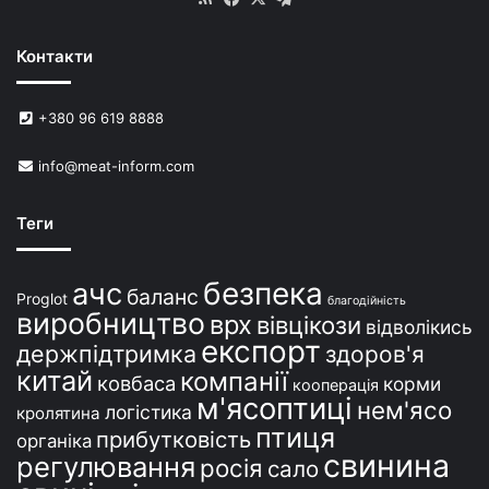
Контакти
+380 96 619 8888
info@meat-inform.com
Теги
безпека
ачс
баланс
Proglot
благодійність
виробництво
врх
вівцікози
відволікись
експорт
держпідтримка
здоров'я
китай
компанії
ковбаса
корми
кооперація
м'ясоптиці
нем'ясо
логістика
кролятина
птиця
прибутковість
органіка
свинина
регулювання
росія
сало