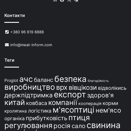
Контакти
+380 96 619 8888
info@meat-inform.com
Теги
безпека
ачс
баланс
Proglot
благодійність
виробництво
врх
вівцікози
відволікись
експорт
держпідтримка
здоров'я
китай
компанії
ковбаса
корми
кооперація
м'ясоптиці
нем'ясо
логістика
кролятина
птиця
прибутковість
органіка
свинина
регулювання
росія
сало