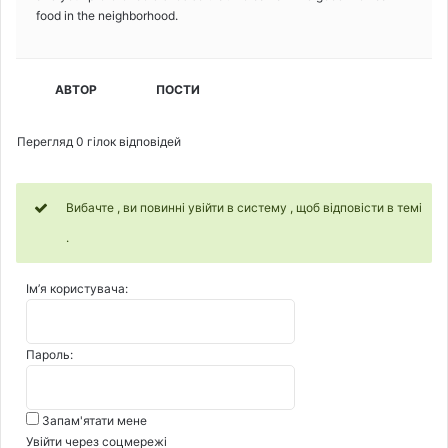
food in the neighborhood.
АВТОР
ПОСТИ
Перегляд 0 гілок відповідей
Вибачте , ви повинні увійти в систему , щоб відповісти в темі
.
Ім’я користувача:
Пароль:
Запам'ятати мене
Увійти через соцмережі