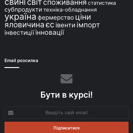
свині
світ
споживання
статистика
субпродукти
техніка-обладнання
україна
ціни
фермерство
єс
яловичина
імпорт
івенти
інновації
інвестиції
Email розсилка
Бути в курсі!
Введіть
свій
email