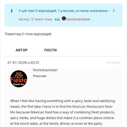
У цій темі 0 відповідей, 1 учасник, останнє оновлення -
3
місяці, 3 тижні тому
від
fiestatequilabar
.
Перегляд 0 гілок відповідей
АВТОР
ПОСТИ
21-01-2026 о 00:21
#15624
fiestatequilabar
Учасник
When I feel like having something with a spicy taste and satisfying
meals, the first idea I have is to find the
Mexican Restaurant Near
Me
because Mexican food has a way of combining fresh products,
spicy herbs, and huge dishes that make it a common place choice
at the lunch table, at the family dinner, or even at the party.