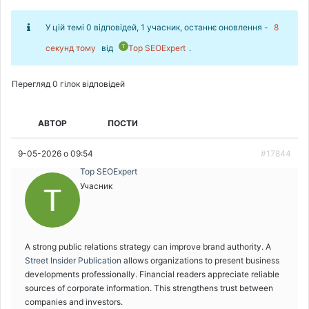
У цій темі 0 відповідей, 1 учасник, останнє оновлення -
8
секунд тому
від
Top SEOExpert
.
Перегляд 0 гілок відповідей
АВТОР
ПОСТИ
9-05-2026 о 09:54
#17844
Top SEOExpert
Учасник
A strong public relations strategy can improve brand authority. A
Street Insider Publication
allows organizations to present business
developments professionally. Financial readers appreciate reliable
sources of corporate information. This strengthens trust between
companies and investors.