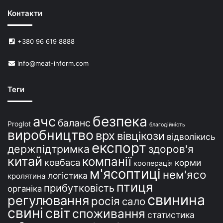
Контакти
+380 96 619 8888
info@meat-inform.com
Теги
безпека
ачс
баланс
Proglot
благодійність
виробництво
врх
вівцікози
відволікись
експорт
держпідтримка
здоров'я
китай
компанії
ковбаса
корми
кооперація
м'ясоптиці
нем'ясо
логістика
кролятина
птиця
прибутковість
органіка
свинина
регулювання
росія
сало
свині
світ
споживання
статистика