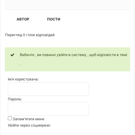
АВТОР
ПОСТИ
Перегляд 0 гілок відповідей
Вибачте , ви повинні увійти в систему , щоб відповісти в темі
.
Ім’я користувача:
Пароль:
Запам'ятати мене
Увійти через соцмережі