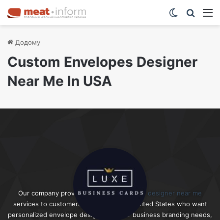
Switch ski
Шукат
М
Додому
Custom Envelopes Designer
Near Me In USA
Our company provides
custom envelopes designer near me
services to customers throughout the United States who want
personalized envelope designs for their business branding needs,