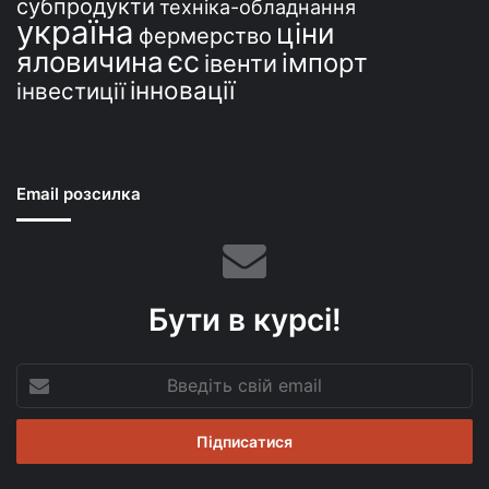
субпродукти
техніка-обладнання
україна
ціни
фермерство
єс
яловичина
імпорт
івенти
інновації
інвестиції
Email розсилка
Бути в курсі!
Введіть
свій
email