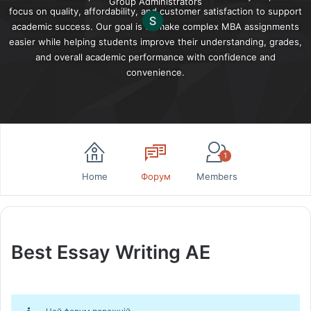
Group Administrators
Leadership
focus on quality, affordability, and customer satisfaction to support
academic success. Our goal is to make complex MBA assignments
easier while helping students improve their understanding, grades,
and overall academic performance with confidence and
convenience.
1
Home
Форум
Members
Best Essay Writing AE