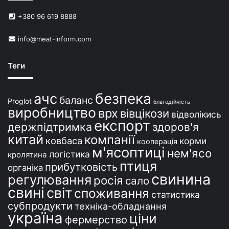
+380 96 619 8888
info@meat-inform.com
Теги
безпека
ачс
баланс
Proglot
благодійність
виробництво
врх
вівцікози
відволікись
експорт
держпідтримка
здоров'я
китай
компанії
ковбаса
корми
кооперація
м'ясоптиці
нем'ясо
логістика
кролятина
птиця
прибутковість
органіка
свинина
регулювання
росія
сало
свині
світ
споживання
статистика
субпродукти
техніка-обладнання
україна
ціни
фермерство