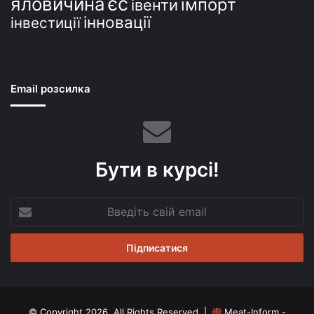
єс
яловичина
імпорт
івенти
інновації
інвестиції
Email розсилка
Бути в курсі!
Введіть
свій
email
© Copyright 2026, All Rights Reserved |
Meat-Inform -