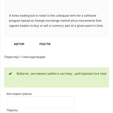
A forex trading bot or robot is the colloquial term for a software
program based on foreign exchange market price movements that
signals traders to buy or sell a currency pair at a given point in time.
АВТОР
ПОСТИ
Перегляд 1 гілки відповідей
Вибачте , ви повинні увійти в систему , щоб відповісти в темі
.
Ім’я користувача:
Пароль: