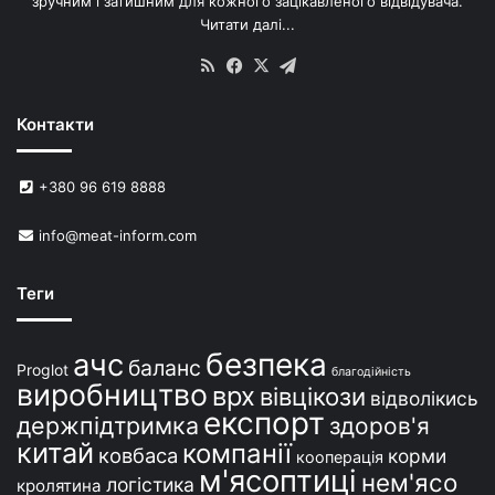
зручним і затишним для кожного зацікавленого відвідувача.
Читати далі...
RSS
Facebook
X
Telegram
Контакти
+380 96 619 8888
info@meat-inform.com
Теги
безпека
ачс
баланс
Proglot
благодійність
виробництво
врх
вівцікози
відволікись
експорт
держпідтримка
здоров'я
китай
компанії
ковбаса
корми
кооперація
м'ясоптиці
нем'ясо
логістика
кролятина