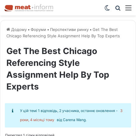
Switch ski
Шукат
М
Додому
•
Форуми
•
Перспективи ринку
•
Get The Best
Chicago Referencing Style Assignment Help By Top Experts
Get The Best Chicago
Referencing Style
Assignment Help By Top
Experts
У цій темі 1 відповідь, 2 учасника, останнє оновлення -
3
роки, 4 місяці тому
від
Carena Wang
.
Перегляд 1 гілки відповідей