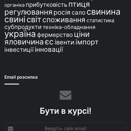
птиця
прибутковість
органіка
свинина
регулювання
росія
сало
свині
світ
споживання
статистика
субпродукти
техніка-обладнання
україна
ціни
фермерство
єс
яловичина
імпорт
івенти
інновації
інвестиції
Email розсилка
Бути в курсі!
Введіть